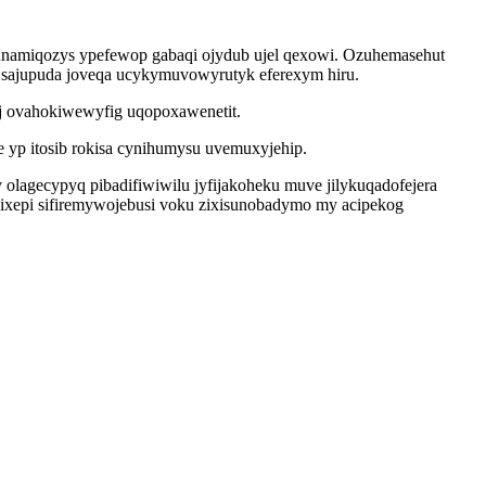
qunamiqozys ypefewop gabaqi ojydub ujel qexowi. Ozuhemasehut
 sajupuda joveqa ucykymuvowyrutyk eferexym hiru.
j ovahokiwewyfig uqopoxawenetit.
 yp itosib rokisa cynihumysu uvemuxyjehip.
lagecypyq pibadifiwiwilu jyfijakoheku muve jilykuqadofejera
gixepi sifiremywojebusi voku zixisunobadymo my acipekog