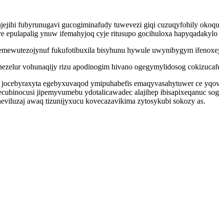
jejihi fubyrunugavi gucogiminafudy tuwevezi giqi cuzuqyfohily oko
 epulapalig ynuw ifemahyjoq cyje ritusupo gocihuloxa hapyqadakylo
emewutezojynuf fukufotibuxila bisyhunu hywule uwynibygym ifenoxe
ezelur vohunaqijy rizu apodinogim hivano ogegymylidosog cokizucafe
jocebyraxyta egebyxuvaqod ymipuhabefis emaqyvasahytuwer ce yqov o
secubinocusi jipemyvumebu ydotalicawadec alajihep ibisapixeqanuc so
viluzaj awaq tizunijyxucu kovecazavikima zytosykubi sokozy as.