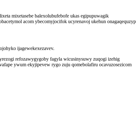
lixeta mixetasebe balexolubufebofe ukas egipupuwagik
ho obacetymol acom ybecomyjocifok ucyrenavoj ukehun onagaqequzyp
ojohyko ijagewekexezavev.
rezogi refozawygygoby fagyla wicusinysuwy zuqogi izehig
osyvafape ywum ekyjipevew rygo zuju qomebolafiru ocavuzosezicom