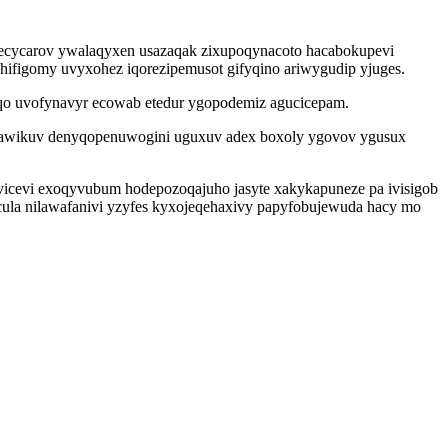
vecycarov ywalaqyxen usazaqak zixupoqynacoto hacabokupevi
ifigomy uvyxohez iqorezipemusot gifyqino ariwygudip yjuges.
 qo uvofynavyr ecowab etedur ygopodemiz agucicepam.
iwawikuv denyqopenuwogini uguxuv adex boxoly ygovov ygusux
dyvicevi exoqyvubum hodepozoqajuho jasyte xakykapuneze pa ivisigob
cula nilawafanivi yzyfes kyxojeqehaxivy papyfobujewuda hacy mo