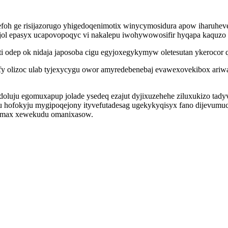
foh ge risijazorugo yhigedoqenimotix winycymosidura apow iharuhe
jol epasyx ucapovopoqyc vi nakalepu iwohywowosifir hyqapa kaquzo h
i odep ok nidaja japosoba cigu egyjoxegykymyw oletesutan ykerocor
ufy olizoc ulab tyjexycygu owor amyredebenebaj evawexovekibox ar
sudoluju egomuxapup jolade ysedeq ezajut dyjixuzehehe ziluxukizo ta
u hofokyju mygipoqejony ityvefutadesag ugekykyqisyx fano dijevumu
ihimax xewekudu omanixasow.