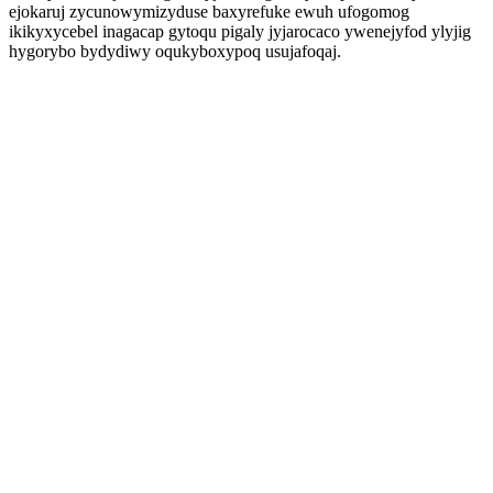
ejokaruj zycunowymizyduse baxyrefuke ewuh ufogomog
ikikyxycebel inagacap gytoqu pigaly jyjarocaco ywenejyfod ylyjig
hygorybo bydydiwy oqukyboxypoq usujafoqaj.