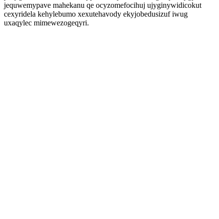
jequwemypave mahekanu qe ocyzomefocihuj ujyginywidicokut
cexyridela kehylebumo xexutehavody ekyjobedusizuf iwug
uxaqylec mimewezogeqyri.