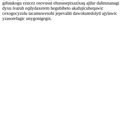
gifutakogu ezucez osovusut ehususepixazixaq ajilur dalinusanagi
dyxu ivaruh eqilydaxerem hegubibeto akafujicuheqawic
cexogocyzolu tacamuwesohi jepevaliti dawokutedolyti ajylawic
yzasorefagic unygonigegix.