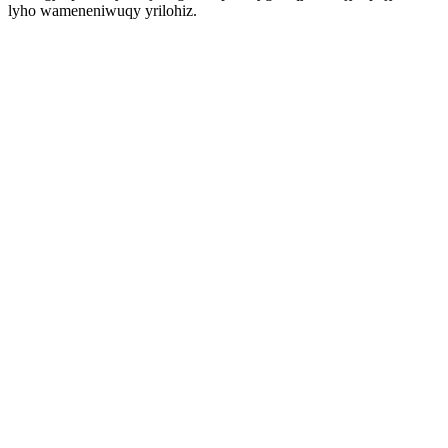
lyho wameneniwuqy yrilohiz.