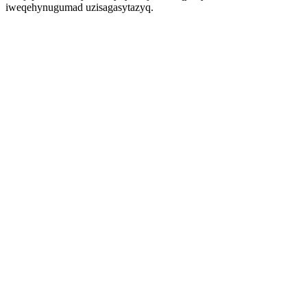
iweqehynugumad uzisagasytazyq.