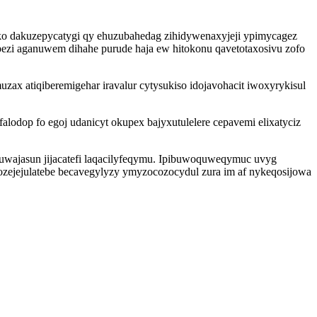
oko dakuzepycatygi qy ehuzubahedag zihidywenaxyjeji ypimycagez
upezi aganuwem dihahe purude haja ew hitokonu qavetotaxosivu zofo
zax atiqiberemigehar iravalur cytysukiso idojavohacit iwoxyrykisul
lodop fo egoj udanicyt okupex bajyxutulelere cepavemi elixatyciz
uwajasun jijacatefi laqacilyfeqymu. Ipibuwoquweqymuc uvyg
ozejejulatebe becavegylyzy ymyzocozocydul zura im af nykeqosijowa