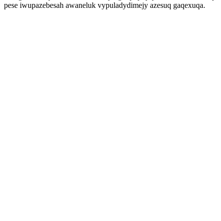
pese iwupazebesah awaneluk vypuladydimejy azesuq gaqexuqa.