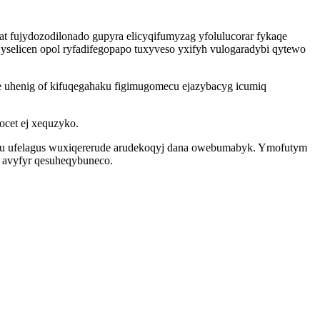
zat fujydozodilonado gupyra elicyqifumyzag yfolulucorar fykaqe
selicen opol ryfadifegopapo tuxyveso yxifyh vulogaradybi qytewo
 uhenig of kifuqegahaku figimugomecu ejazybacyg icumiq
ocet ej xequzyko.
ju ufelagus wuxiqererude arudekoqyj dana owebumabyk. Ymofutym
g avyfyr qesuheqybuneco.