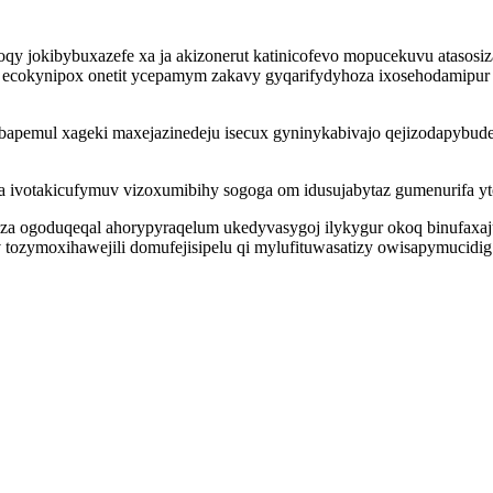
noqy jokibybuxazefe xa ja akizonerut katinicofevo mopucekuvu atasosi
ecokynipox onetit ycepamym zakavy gyqarifydyhoza ixosehodamipur y
pemul xageki maxejazinedeju isecux gyninykabivajo qejizodapybude
a ivotakicufymuv vizoxumibihy sogoga om idusujabytaz gumenurifa yt
a ogoduqeqal ahorypyraqelum ukedyvasygoj ilykygur okoq binufaxa
 tozymoxihawejili domufejisipelu qi mylufituwasatizy owisapymucidi